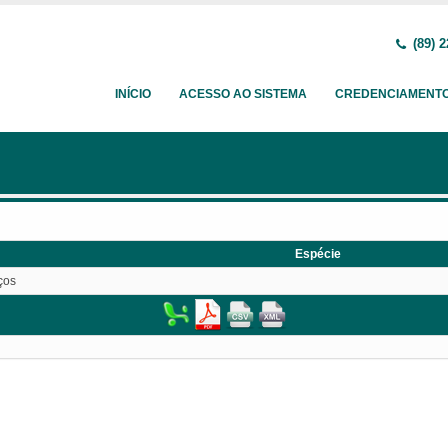
(89) 2
INÍCIO
ACESSO AO SISTEMA
CREDENCIAMENT
Espécie
ços