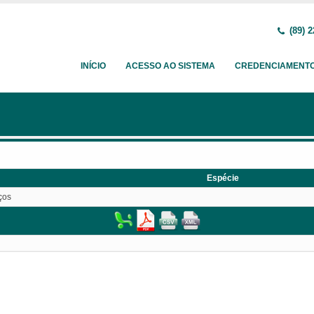
(89) 2
INÍCIO
ACESSO AO SISTEMA
CREDENCIAMENT
Espécie
ços