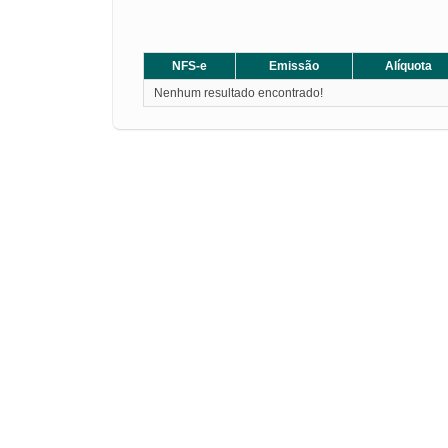
NFS-e
Emissão
Alíquota
Nenhum resultado encontrado!