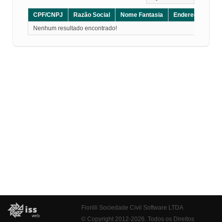
CPF/CNPJ
Razão Social
Nome Fantasia
Endereço
CE
Nenhum resultado encontrado!
Fiorilli Sociedade Civil Software LTDA
© Copyright 2012-2026. Todos os Direitos