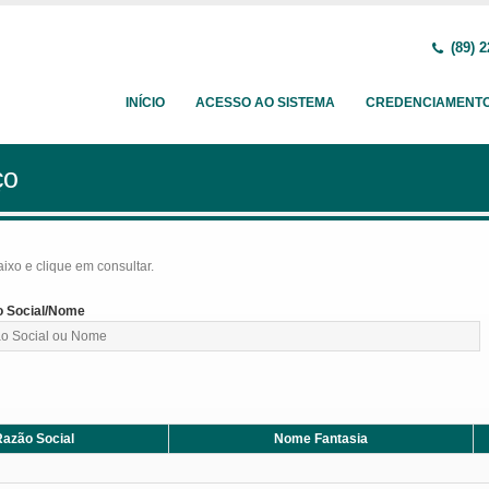
(89) 2
INÍCIO
ACESSO AO SISTEMA
CREDENCIAMENT
ço
baixo e clique em consultar.
 Social/Nome
azão Social
Nome Fantasia