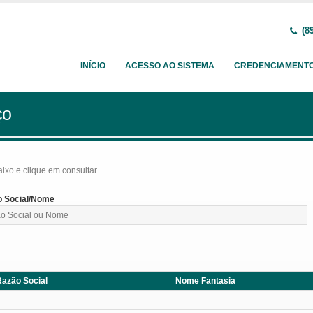
(89
INÍCIO
ACESSO AO SISTEMA
CREDENCIAMENT
ço
baixo e clique em consultar.
 Social/Nome
azão Social
Nome Fantasia