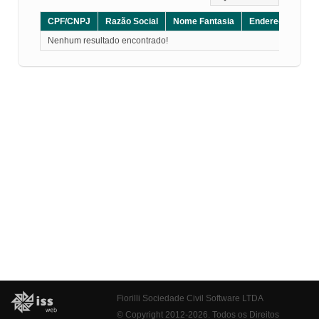
CPF/CNPJ
Razão Social
Nome Fantasia
Endereço
CE
Nenhum resultado encontrado!
Fiorilli Sociedade Civil Software LTDA
© Copyright 2012-2026. Todos os Direitos