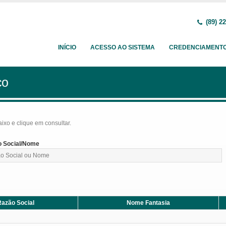
(89) 2
INÍCIO
ACESSO AO SISTEMA
CREDENCIAMENT
ço
baixo e clique em consultar.
 Social/Nome
azão Social
Nome Fantasia