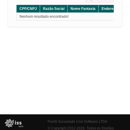
CPF/CNPJ
Razão Social
Nome Fantasia
Endereço
CE
Nenhum resultado encontrado!
Fiorilli Sociedade Civil Software LTDA
© Copyright 2012-2026. Todos os Direitos