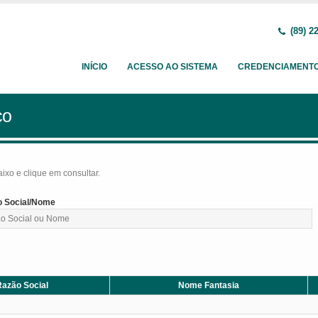
(89) 2
INÍCIO
ACESSO AO SISTEMA
CREDENCIAMENT
ço
baixo e clique em consultar.
 Social/Nome
azão Social
Nome Fantasia