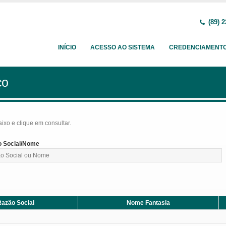
(89) 2
INÍCIO
ACESSO AO SISTEMA
CREDENCIAMENT
ço
baixo e clique em consultar.
 Social/Nome
azão Social
Nome Fantasia