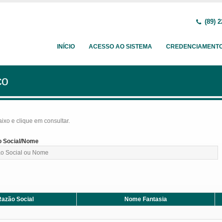
(89) 2
INÍCIO
ACESSO AO SISTEMA
CREDENCIAMENT
ço
baixo e clique em consultar.
 Social/Nome
azão Social
Nome Fantasia