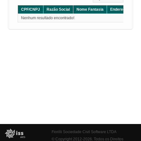
CPF/CNPJ
Razão Social
Nome Fantasia
Endereço
CE
Nenhum resultado encontrado!
Fiorilli Sociedade Civil Software LTDA
© Copyright 2012-2026. Todos os Direitos