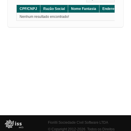
CPF/CNPJ
Razão Social
Nome Fantasia
Endereço
CE
Nenhum resultado encontrado!
Fiorilli Sociedade Civil Software LTDA
© Copyright 2012-2026. Todos os Direitos