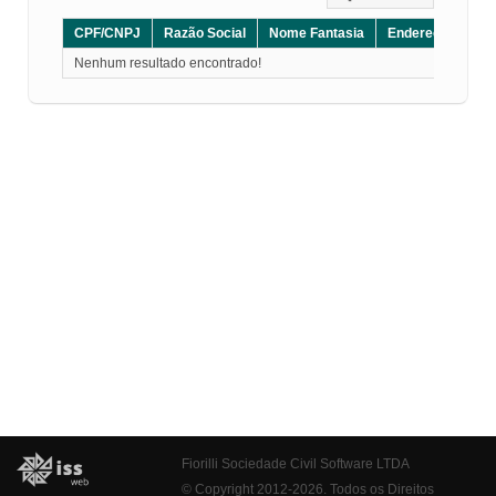
CPF/CNPJ
Razão Social
Nome Fantasia
Endereço
CE
Nenhum resultado encontrado!
Fiorilli Sociedade Civil Software LTDA
© Copyright 2012-2026. Todos os Direitos