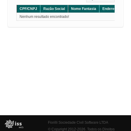
CPF/CNPJ
Razão Social
Nome Fantasia
Endereço
CE
Nenhum resultado encontrado!
Fiorilli Sociedade Civil Software LTDA
© Copyright 2012-2026. Todos os Direitos