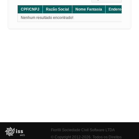
CPF/CNPJ
Razão Social
Nome Fantasia
Endereço
CE
Nenhum resultado encontrado!
Fiorilli Sociedade Civil Software LTDA
© Copyright 2012-2026. Todos os Direitos