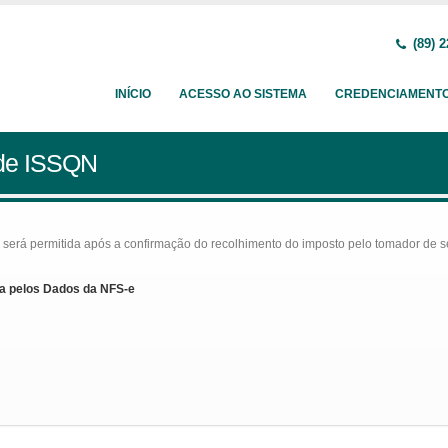
(89) 2
INÍCIO
ACESSO AO SISTEMA
CREDENCIAMENT
 de ISSQN
rá permitida após a confirmação do recolhimento do imposto pelo tomador de serv
a pelos Dados da NFS-e