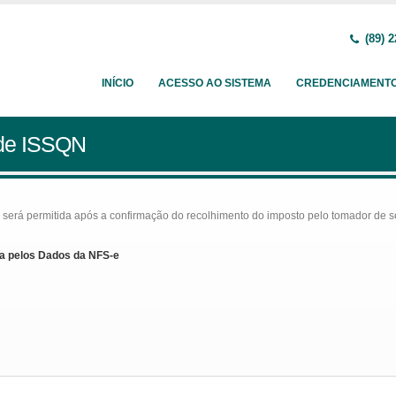
(89) 2
INÍCIO
ACESSO AO SISTEMA
CREDENCIAMENT
 de ISSQN
rá permitida após a confirmação do recolhimento do imposto pelo tomador de serv
a pelos Dados da NFS-e