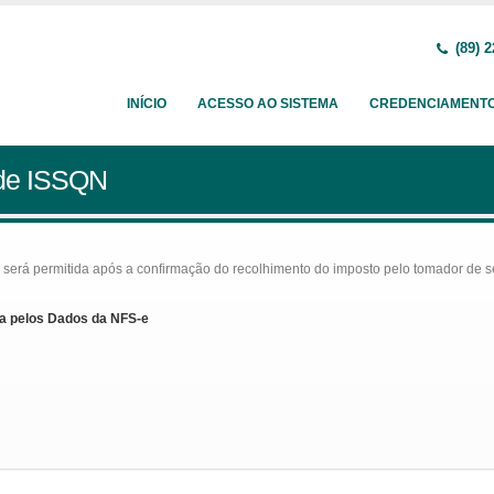
(89) 2
INÍCIO
ACESSO AO SISTEMA
CREDENCIAMENT
 de ISSQN
rá permitida após a confirmação do recolhimento do imposto pelo tomador de serv
a pelos Dados da NFS-e