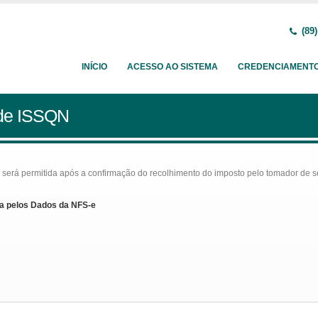
(89)
INÍCIO
ACESSO AO SISTEMA
CREDENCIAMENT
 de ISSQN
rá permitida após a confirmação do recolhimento do imposto pelo tomador de serv
a pelos Dados da NFS-e