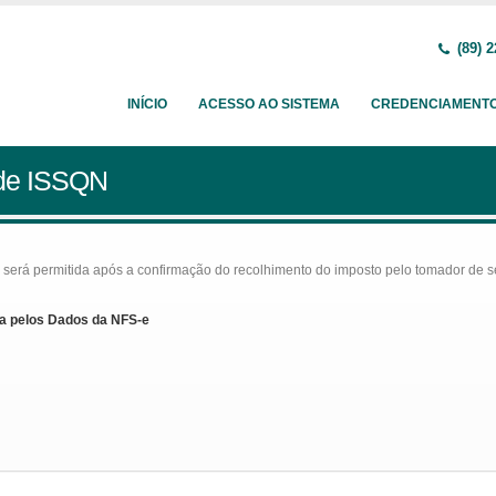
(89) 2
INÍCIO
ACESSO AO SISTEMA
CREDENCIAMENT
 de ISSQN
rá permitida após a confirmação do recolhimento do imposto pelo tomador de serv
a pelos Dados da NFS-e