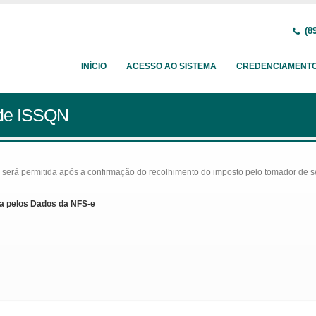
(89
INÍCIO
ACESSO AO SISTEMA
CREDENCIAMENT
 de ISSQN
rá permitida após a confirmação do recolhimento do imposto pelo tomador de serv
a pelos Dados da NFS-e