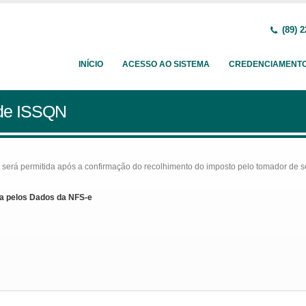
(89) 2
INÍCIO
ACESSO AO SISTEMA
CREDENCIAMENT
 de ISSQN
rá permitida após a confirmação do recolhimento do imposto pelo tomador de serv
a pelos Dados da NFS-e