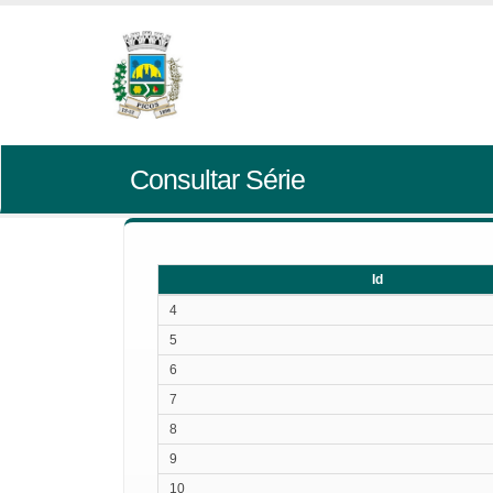
Consultar Série
Id
Id
4
5
6
7
8
9
10