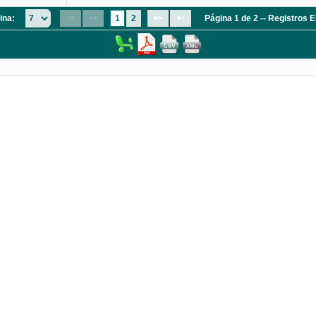
ina:
1
2
Página 1 de 2 -- Registros 