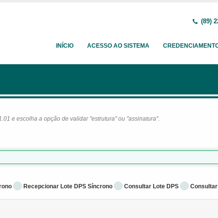
(89) 2
INÍCIO
ACESSO AO SISTEMA
CREDENCIAMENT
1 e escolha a opção de validar "estrutura" ou "assinatura".
rono
Recepcionar Lote DPS Síncrono
Consultar Lote DPS
Consultar