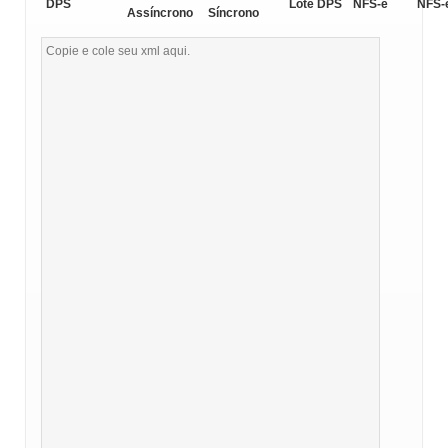
DPS
Lote DPS
NFS-e
NFS-
Assíncrono
Síncrono