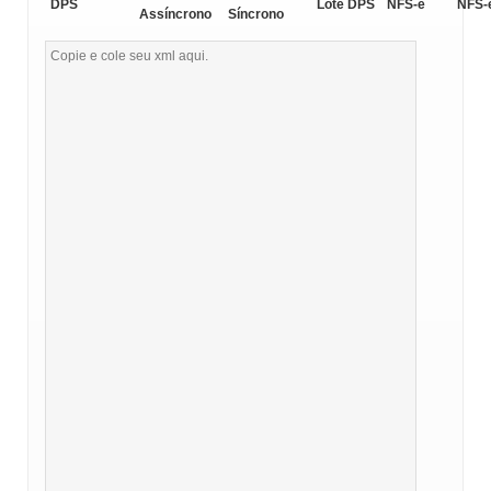
DPS
Lote DPS
NFS-e
NFS-
Assíncrono
Síncrono