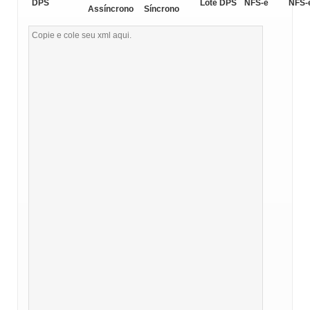
DPS
Lote DPS
NFS-e
NFS-
Assíncrono
Síncrono