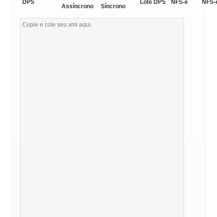
DPS
Lote DPS
NFS-e
NFS-
Assíncrono
Síncrono