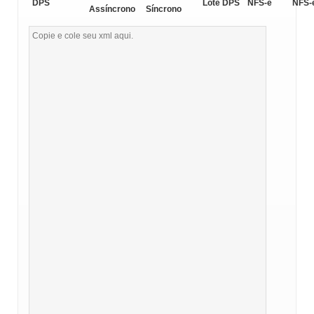
DPS
Lote DPS
NFS-e
NFS-
Assíncrono
Síncrono