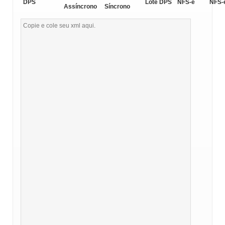
DPS
Lote DPS
NFS-e
NFS-
Assíncrono
Síncrono