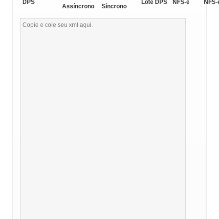
DPS
Lote DPS
NFS-e
NFS-
Assíncrono
Síncrono