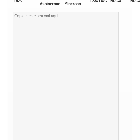
DPS
Lote DPS
NFS-e
NFS-
Assíncrono
Síncrono