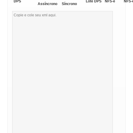
DPS
Lote DPS
NFS-e
NFS-
Assíncrono
Síncrono