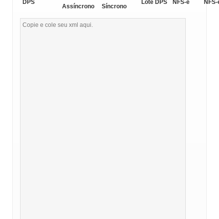
DPS
Lote DPS
NFS-e
NFS-
Assíncrono
Síncrono