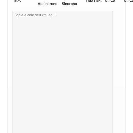
DPS
Lote DPS
NFS-e
NFS-
Assíncrono
Síncrono