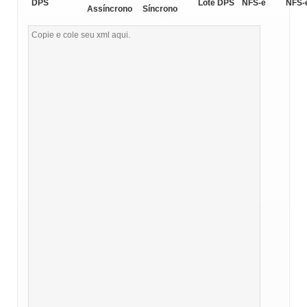
DPS
Lote DPS
NFS-e
NFS-
Assíncrono
Síncrono