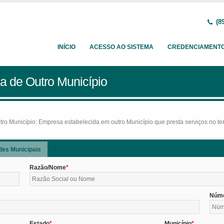
(89
INÍCIO
ACESSO AO SISTEMA
CREDENCIAMENT
a de Outro Município
o Município: Empresa estabelecida em outro Município que presta serviços no terr
des Municipais
Razão/Nome
Núm
Estado
Município