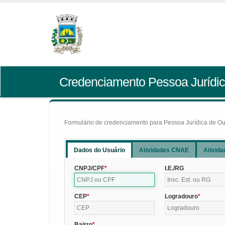
Credenciamento Pessoa Jurídic
Formulário de credenciamento para Pessoa Jurídica de Outr
Dados do Usuário
Atividades CNAE
Ativida
CNPJ/CPF
I.E./RG
CEP
Logradouro
Bairro