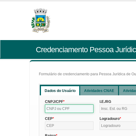
Credenciamento Pessoa Jurídic
Formulário de credenciamento para Pessoa Jurídica de Outr
Dados do Usuário
Atividades CNAE
Ativida
CNPJ/CPF
I.E./RG
CEP
Logradouro
Bairro