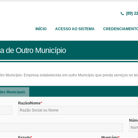
(89) 2
INÍCIO
ACESSO AO SISTEMA
CREDENCIAMENT
a de Outro Município
o Município: Empresa estabelecida em outro Município que presta serviços no terr
des Municipais
Razão/Nome
Núm
Estado
Município